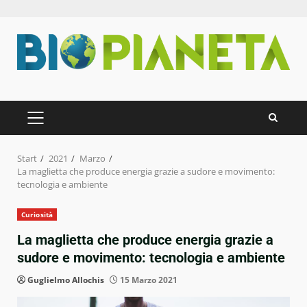
Zum
Inhalt
springen
PRIMÄRES
MENÜ
Start
2021
Marzo
La maglietta che produce energia grazie a sudore e movimento:
tecnologia e ambiente
Curiosità
La maglietta che produce energia grazie a
sudore e movimento: tecnologia e ambiente
Guglielmo Allochis
15 Marzo 2021