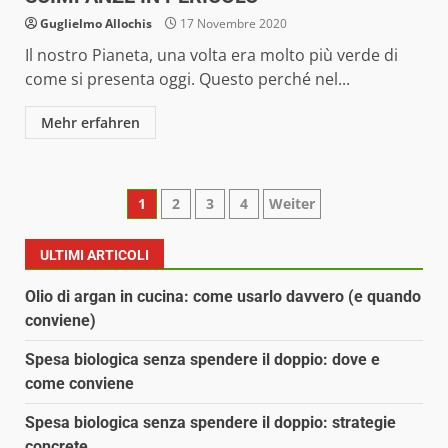
Guglielmo Allochis
17 Novembre 2020
Il nostro Pianeta, una volta era molto più verde di
come si presenta oggi. Questo perché nel...
Mehr erfahren
Paginazione
1
2
3
4
Weiter
degli
ULTIMI ARTICOLI
articoli
Olio di argan in cucina: come usarlo davvero (e quando
conviene)
Spesa biologica senza spendere il doppio: dove e
come conviene
Spesa biologica senza spendere il doppio: strategie
concrete