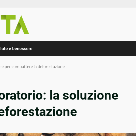
lute e benessere
zione per combattere la deforestazione
boratorio: la soluzione
eforestazione