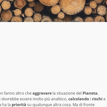
on fanno altro che
aggravare
la situazione del
Pianeta.
i dovrebbe essere molto più analitico,
calcolando
i
rischi
e
a ha la
priorità
su qualunque altra cosa. Ma di fronte