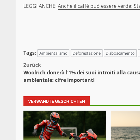
LEGGI ANCHE:
Anche il caffè può essere verde: St
Tags:
Ambientalismo
Deforestazione
Disboscamento
Beitragsnavigation
Zurück
Woolrich donerà l’1% dei suoi introiti alla caus
ambientale: cifre importanti
VERWANDTE GESCHICHTEN