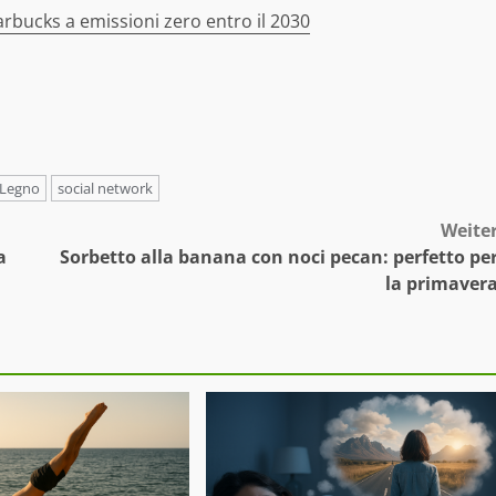
arbucks a emissioni zero entro il 2030
Legno
social network
Weite
a
Sorbetto alla banana con noci pecan: perfetto pe
la primaver