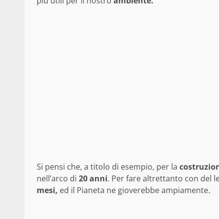
più utili per il nostro
ambiente.
Si pensi che, a titolo di esempio, per la
costruzio
nell’arco di
20 anni
. Per fare altrettanto con del
mesi,
ed il Pianeta ne gioverebbe ampiamente.