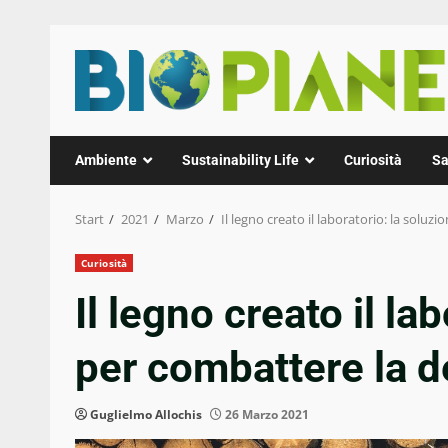
Zum
Inhalt
springen
Ambiente
Sustainability Life
Curiosità
Sa
Start
2021
Marzo
Il legno creato il laboratorio: la solu
Curiosità
Il legno creato il la
per combattere la d
Guglielmo Allochis
26 Marzo 2021