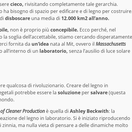
ssere
cieco,
rivisitando completamente tale gerarchia.
 ha bisogno di spazio per edificare e di legno per costruire
 di
disboscare
una media di
12.000 km2 all’anno.
ile,
non è proprio più
concepibile.
Ecco perché, nel
o la soglia dell’accettabile, stiamo cercando disperatament
erci fornita da
un’idea
nata al Mit, ovvero il
Massachusetts
o all’interno di un
laboratorio,
senza l’ausilio di luce solare
re qualcosa di rivoluzionario. Creare del legno in
 vegetali potrebbe essere la
soluzione
per
salvare
(questa
 mondo.
 of Cleaner Production
è quella di
Ashley Beckwith
: la
creazione del legno in laboratorio. Si è iniziato riproducendo
 zinnia, ma nulla vieta di pensare a delle dinamiche molto