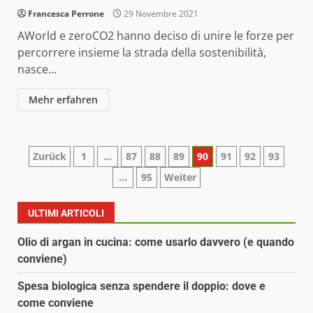
Francesca Perrone
29 Novembre 2021
AWorld e zeroCO2 hanno deciso di unire le forze per
percorrere insieme la strada della sostenibilità,
nasce...
Mehr erfahren
Paginazione
Zurück
1
…
87
88
89
90
91
92
93
…
95
Weiter
degli
articoli
ULTIMI ARTICOLI
Olio di argan in cucina: come usarlo davvero (e quando
conviene)
Spesa biologica senza spendere il doppio: dove e
come conviene