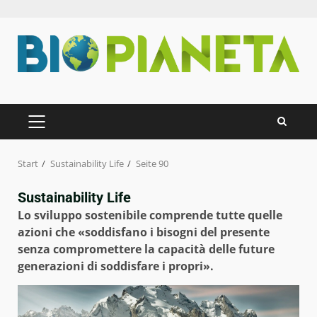
Zum
Inhalt
springen
PRIMÄRES
MENÜ
Start
Sustainability Life
Seite 90
Sustainability Life
Lo sviluppo sostenibile comprende tutte quelle
azioni che «soddisfano i bisogni del presente
senza compromettere la capacità delle future
generazioni di soddisfare i propri».