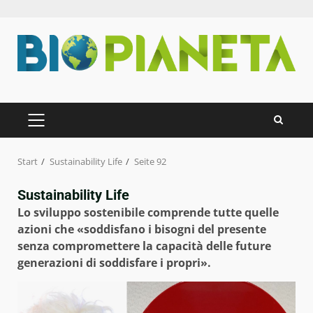
Zum
Inhalt
springen
PRIMÄRES
MENÜ
Start
Sustainability Life
Seite 92
Sustainability Life
Lo sviluppo sostenibile comprende tutte quelle
azioni che «soddisfano i bisogni del presente
senza compromettere la capacità delle future
generazioni di soddisfare i propri».