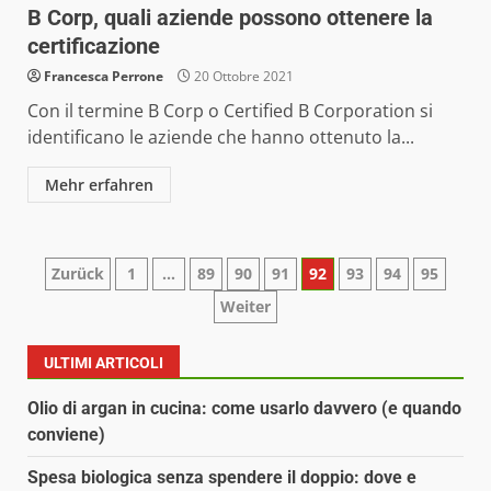
B Corp, quali aziende possono ottenere la
certificazione
Francesca Perrone
20 Ottobre 2021
Con il termine B Corp o Certified B Corporation si
identificano le aziende che hanno ottenuto la...
Mehr erfahren
Paginazione
Zurück
1
…
89
90
91
92
93
94
95
Weiter
degli
articoli
ULTIMI ARTICOLI
Olio di argan in cucina: come usarlo davvero (e quando
conviene)
Spesa biologica senza spendere il doppio: dove e