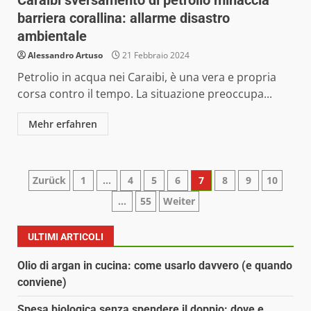
barriera corallina: allarme disastro
ambientale
Alessandro Artuso
21 Febbraio 2024
Petrolio in acqua nei Caraibi, è una vera e propria
corsa contro il tempo. La situazione preoccupa...
Mehr erfahren
Paginazione
Zurück
1
…
4
5
6
7
8
9
10
…
55
Weiter
degli
articoli
ULTIMI ARTICOLI
Olio di argan in cucina: come usarlo davvero (e quando
conviene)
Spesa biologica senza spendere il doppio: dove e