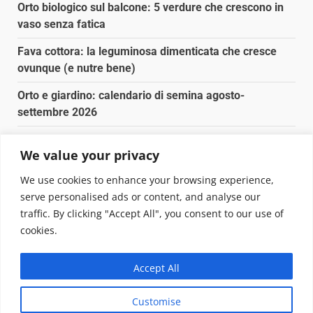
Orto biologico sul balcone: 5 verdure che crescono in
vaso senza fatica
Fava cottora: la leguminosa dimenticata che cresce
ovunque (e nutre bene)
Orto e giardino: calendario di semina agosto-
settembre 2026
Nancy la tartaruga torna libera in Adriatico
We value your privacy
Fava cottora: come cucinarla, quando è di stagione e
We use cookies to enhance your browsing experience,
perché vale la pena
serve personalised ads or content, and analyse our
traffic. By clicking "Accept All", you consent to our use of
Copyright © 2025 Biopianeta.it proprietà di Jws Media
cookies.
Srl - Via Cavour 310 - 00184 Roma - P.Iva 17132921002
Questo blog non è una testata giornalistica, in quanto
Accept All
viene aggiornato senza alcuna periodicità. Non può
pertanto considerarsi un prodotto editoriale ai sensi
Customise
della legge n. 62 del 07.03.2001
|
DarkNews
von AF