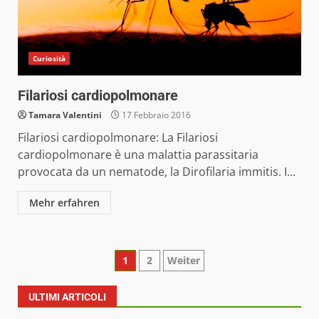
Curiosità
Filariosi cardiopolmonare
Tamara Valentini
17 Febbraio 2016
Filariosi cardiopolmonare: La Filariosi
cardiopolmonare è una malattia parassitaria
provocata da un nematode, la Dirofilaria immitis. I...
Mehr erfahren
Paginazione
1
2
Weiter
degli
ULTIMI ARTICOLI
articoli