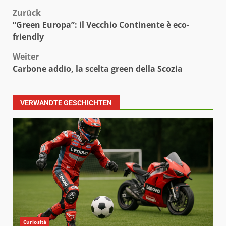
Beitragsnavigation
Zurück
“Green Europa”: il Vecchio Continente è eco-
friendly
Weiter
Carbone addio, la scelta green della Scozia
VERWANDTE GESCHICHTEN
Curiosità