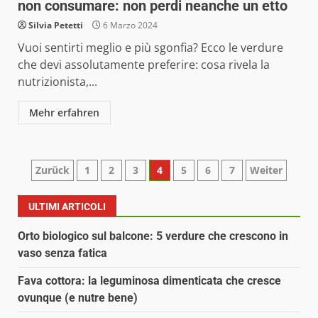
non consumare: non perdi neanche un etto
Silvia Petetti
6 Marzo 2024
Vuoi sentirti meglio e più sgonfia? Ecco le verdure
che devi assolutamente preferire: cosa rivela la
nutrizionista,...
Mehr erfahren
Paginazione
Zurück
1
2
3
4
5
6
7
Weiter
degli
ULTIMI ARTICOLI
articoli
Orto biologico sul balcone: 5 verdure che crescono in
vaso senza fatica
Fava cottora: la leguminosa dimenticata che cresce
ovunque (e nutre bene)