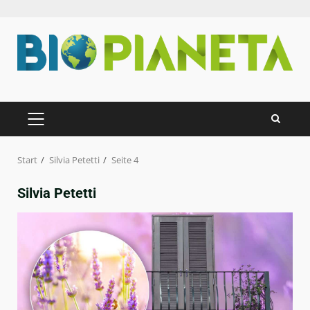
Zum
Inhalt
springen
PRIMÄRES
MENÜ
Start
Silvia Petetti
Seite 4
Silvia Petetti