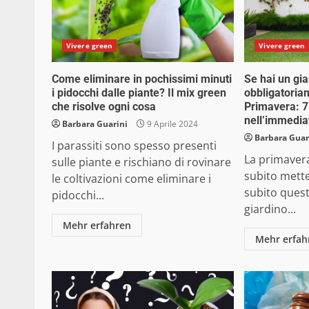
Vivere green
Vivere green
Come eliminare in pochissimi minuti
Se hai un gia
i pidocchi dalle piante? Il mix green
obbligatoria
che risolve ogni cosa
Primavera: 7
nell’immedia
Barbara Guarini
9 Aprile 2024
Barbara Guar
I parassiti sono spesso presenti
La primavera
sulle piante e rischiano di rovinare
subito mett
le coltivazioni come eliminare i
subito quest
pidocchi...
giardino...
Mehr erfahren
Mehr erfah