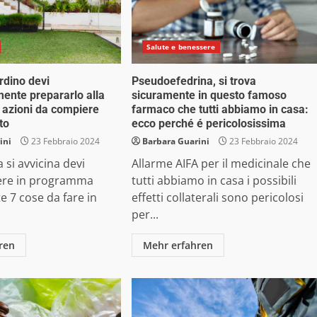
Salute e benessere
rdino devi
Pseudoefedrina, si trova
mente prepararlo alla
sicuramente in questo famoso
 azioni da compiere
farmaco che tutti abbiamo in casa:
to
ecco perché é pericolosissima
ini
23 Febbraio 2024
Barbara Guarini
23 Febbraio 2024
 si avvicina devi
Allarme AIFA per il medicinale che
ere in programma
tutti abbiamo in casa i possibili
e 7 cose da fare in
effetti collaterali sono pericolosi
per...
ren
Mehr erfahren