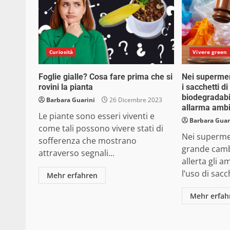
Curiosità
Vivere green
Foglie gialle? Cosa fare prima che si
Nei supermer
rovini la pianta
i sacchetti d
biodegradabi
Barbara Guarini
26 Dicembre 2023
allarma ambi
Le piante sono esseri viventi e
Barbara Guar
come tali possono vivere stati di
Nei supermer
sofferenza che mostrano
grande camb
attraverso segnali...
allerta gli a
l’uso di sacch
Mehr erfahren
Mehr erfah