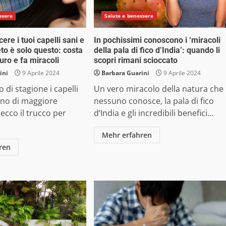
ssere
Salute e benessere
cere i tuoi capelli sani e
In pochissimi conoscono i ‘miracoli
reto è solo questo: costa
della pala di fico d’India’: quando li
uro e fa miracoli
scopri rimani scioccato
ini
9 Aprile 2024
Barbara Guarini
9 Aprile 2024
 di stagione i capelli
Un vero miracolo della natura che
no di maggiore
nessuno conosce, la pala di fico
ecco il trucco per
d’India e gli incredibili benefici...
.
Mehr erfahren
ren