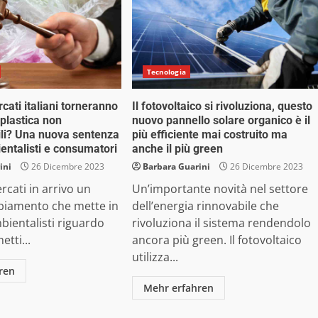
Tecnologia
cati italiani torneranno
Il fotovoltaico si rivoluziona, questo
i plastica non
nuovo pannello solare organico è il
li? Una nuova sentenza
più efficiente mai costruito ma
entalisti e consumatori
anche il più green
ini
26 Dicembre 2023
Barbara Guarini
26 Dicembre 2023
cati in arrivo un
Un’importante novità nel settore
iamento che mette in
dell’energia rinnovabile che
mbientalisti riguardo
rivoluziona il sistema rendendolo
etti...
ancora più green. Il fotovoltaico
utilizza...
ren
Mehr erfahren