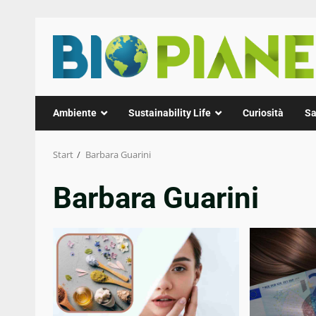
Zum
Inhalt
springen
Ambiente
Sustainability Life
Curiosità
Sa
Start
Barbara Guarini
Barbara Guarini