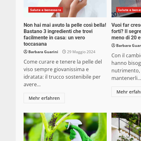
Salute e benessere
Salute e bene
Non hai mai avuto la pelle così bella!
Vuoi far cres
Bastano 3 ingredienti che trovi
forti? Il seg
facilmente in casa: un vero
meno di 20 e
toccasana
Barbara Guar
Barbara Guarini
29 Maggio 2024
Con il cambio
Come curare e tenere la pelle del
hanno bisog
viso sempre giovanissima e
nutrimento, 
idratata: il trucco sostenibile per
mantenerli..
avere...
Mehr erfah
Mehr erfahren