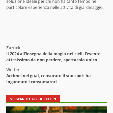
soluzione ideale per chi non ha tanto tempo né
particolare esperienza nelle attività di giardinaggio.
Beitragsnavigation
Zurück
Il 2024 all’insegna della magia nei cieli: l’evento
attesissimo da non perdere, spettacolo unico
Weiter
Actimel nei guai, censurato il suo spot: ha
ingannato i consumatori
VERWANDTE GESCHICHTEN