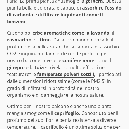
l’aria. La prima pianta antismog è la
gerbera.
Questa
pianta bella e colorata è capace di
assorbire l’ossido
di carbonio
e di
filtrare inquinanti come il
benzene
,
Ci sono poi
erbe aromatiche come la
l
avanda
, il
rosmarino
e il
timo.
Dalla loro hanno non solo il
profumo e la bellezza: anche la capacità di assorbire
CO2 e inquinanti dannosi le rende perfette per il
nostro balcone. Invece le
conifere nane
come il
ginepro
e la
tuia
si rivelano molto efficaci nel
“catturare” le
famigerate polveri sottili
, i particolati
dalle dimensioni ridottissime (come le PM2.5) in
grado di infiltrarsi in profondità nel nostro
organismo e di danneggiare la nostra salute.
Ottimo per il nostro balcone è anche una pianta
mangia smog come il
caprifoglio.
Conosciuto per il
profumo dei suoi fiori e per la
resistenza a diverse
temperature
, il caprifoglio è un’ottima soluzione per