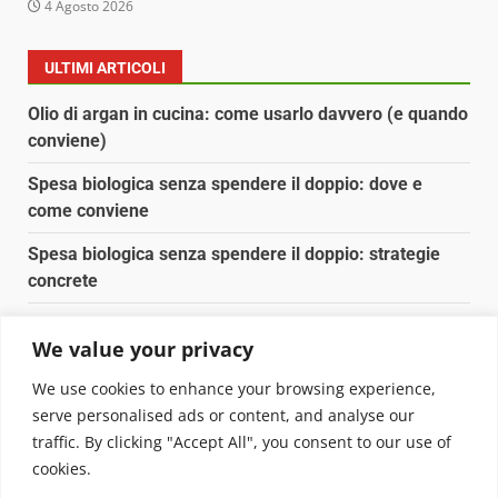
4 Agosto 2026
ULTIMI ARTICOLI
Olio di argan in cucina: come usarlo davvero (e quando
conviene)
Spesa biologica senza spendere il doppio: dove e
come conviene
Spesa biologica senza spendere il doppio: strategie
concrete
Orto domestico per principianti: cosa coltivare in 2 mq
We value your privacy
Pulizia naturale della casa: 3 ingredienti che
We use cookies to enhance your browsing experience,
sostituiscono 10 prodotti chimici
serve personalised ads or content, and analyse our
traffic. By clicking "Accept All", you consent to our use of
Copyright © 2025 Biopianeta.it proprietà di Jws Media
cookies.
Srl - Via Cavour 310 - 00184 Roma - P.Iva 17132921002