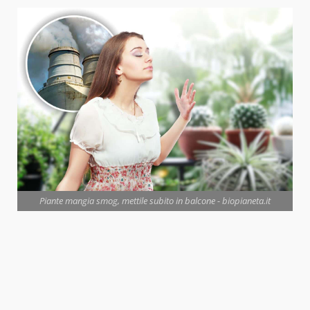
Piante mangia smog, mettile subito in balcone - biopianeta.it