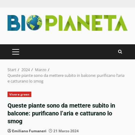
Zum
Inhalt
springen
PRIMÄRES
MENÜ
Start
2024
Marzo
Queste piante sono da mettere subito in balcone: purificano l’aria
e catturano lo smog
Vivere green
Queste piante sono da mettere subito in
balcone: purificano l’aria e catturano lo
smog
Emiliano Fumaneri
21 Marzo 2024