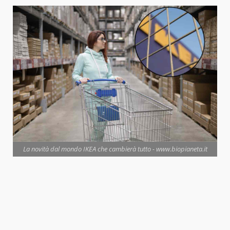
La novità dal mondo IKEA che cambierà tutto - www.biopianeta.it