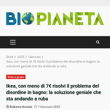
Zum
Inhalt
springen
PRIMÄRES
MENÜ
Start
2025
Gennaio
Ikea, con meno di 7€ risolvi il problema del disordine in bagno: la
soluzione geniale che sta andando a ruba
Vivere green
Ikea, con meno di 7€ risolvi il problema del
disordine in bagno: la soluzione geniale che
sta andando a ruba
Roberto Arciola
7 Gennaio 2025