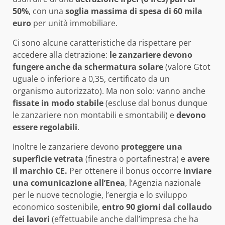
50%
, con una
soglia massima di spesa di 60 mila
euro
per unità immobiliare.
Ci sono alcune caratteristiche da rispettare per
accedere alla detrazione:
le zanzariere devono
fungere anche da schermatura solare
(valore Gtot
uguale o inferiore a 0,35, certificato da un
organismo autorizzato). Ma non solo: vanno anche
fissate in modo stabile
(escluse dal bonus dunque
le zanzariere non montabili e smontabili) e
devono
essere regolabili
.
Inoltre le zanzariere devono
proteggere una
superficie vetrata
(finestra o portafinestra) e
avere
il marchio CE.
Per ottenere il bonus occorre
inviare
una comunicazione all’Enea
, l’Agenzia nazionale
per le nuove tecnologie, l’energia e lo sviluppo
economico sostenibile,
entro 90 giorni dal collaudo
dei lavori
(effettuabile anche dall’impresa che ha