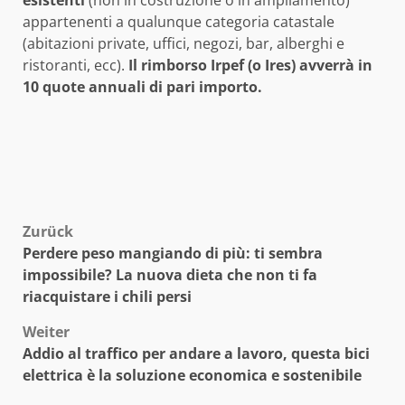
appartenenti a qualunque categoria catastale
(abitazioni private, uffici, negozi, bar, alberghi e
ristoranti, ecc).
Il rimborso Irpef (o Ires) avverrà in
10 quote annuali di pari importo.
Beitragsnavigation
Zurück
Perdere peso mangiando di più: ti sembra
impossibile? La nuova dieta che non ti fa
riacquistare i chili persi
Weiter
Addio al traffico per andare a lavoro, questa bici
elettrica è la soluzione economica e sostenibile