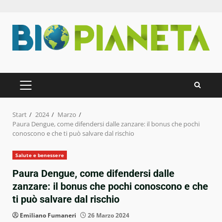
Zum
Inhalt
springen
PRIMÄRES
MENÜ
Start
2024
Marzo
Paura Dengue, come difendersi dalle zanzare: il bonus che pochi
conoscono e che ti può salvare dal rischio
Salute e benessere
Paura Dengue, come difendersi dalle
zanzare: il bonus che pochi conoscono e che
ti può salvare dal rischio
Emiliano Fumaneri
26 Marzo 2024