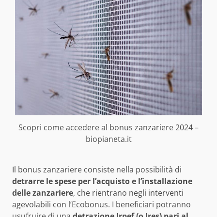
Scopri come accedere al bonus zanzariere 2024 –
biopianeta.it
Il bonus zanzariere consiste nella possibilità di
detrarre le spese per l’acquisto e l’installazione
delle zanzariere
, che rientrano negli interventi
agevolabili con l’Ecobonus. I beneficiari potranno
usufruire di una
detrazione Irpef (o Ires) pari al