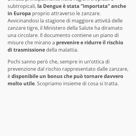
subtropicali,
la Dengue è stata “importata” anche
in Europa
proprio attraverso le zanzare.
Avvicinandosi la stagione di maggiore attività delle
zanzare tigre, il Ministero della Salute ha diramato
una circolare. Il documento contiene un piano di
misure che mirano a
prevenire e ridurre il rischio
di trasmissione
della malattia.
Pochi sanno però che, sempre in un’ottica di
prevenzione dal rischio rappresentato dalle zanzare,
è
disponibile un bonus che può tornare davvero
molto utile
. Scopriamo insieme di cosa si tratta.