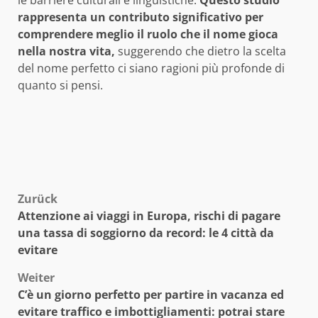
le barriere culturali e linguistiche.
Questo studio
rappresenta un contributo significativo per
comprendere meglio il ruolo che il nome gioca
nella nostra vita,
suggerendo che dietro la scelta
del nome perfetto ci siano ragioni più profonde di
quanto si pensi.
Beitragsnavigation
Zurück
Attenzione ai viaggi in Europa, rischi di pagare
una tassa di soggiorno da record: le 4 città da
evitare
Weiter
C’è un giorno perfetto per partire in vacanza ed
evitare traffico e imbottigliamenti: potrai stare