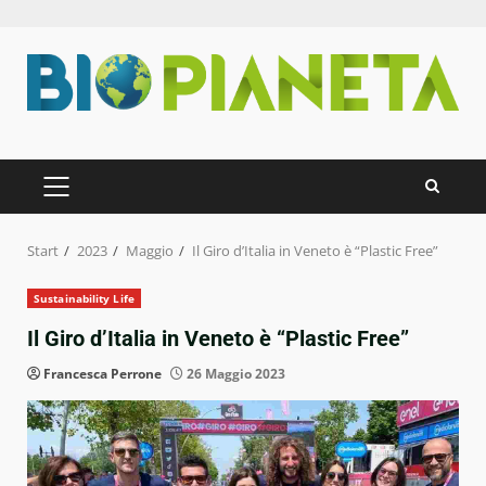
Zum
Inhalt
springen
PRIMÄRES
MENÜ
Start
2023
Maggio
Il Giro d’Italia in Veneto è “Plastic Free”
Sustainability Life
Il Giro d’Italia in Veneto è “Plastic Free”
Francesca Perrone
26 Maggio 2023