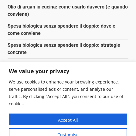
Olio di argan in cucina: come usarlo davvero (e quando
conviene)
Spesa biologica senza spendere il doppio: dove e
come conviene
Spesa biologica senza spendere il doppio: strategie
concrete
Orto domestico per principianti: cosa coltivare in 2 mq
We value your privacy
Pulizia naturale della casa: 3 ingredienti che
We use cookies to enhance your browsing experience,
sostituiscono 10 prodotti chimici
serve personalised ads or content, and analyse our
traffic. By clicking "Accept All", you consent to our use of
Copyright © 2025 Biopianeta.it proprietà di Jws Media
cookies.
Srl - Via Cavour 310 - 00184 Roma - P.Iva 17132921002
Questo blog non è una testata giornalistica, in quanto
Accept All
viene aggiornato senza alcuna periodicità. Non può
pertanto considerarsi un prodotto editoriale ai sensi
Customise