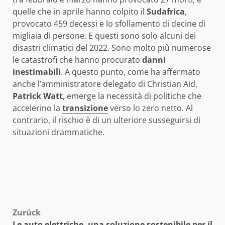
quelle che in aprile hanno colpito il
Sudafrica
,
provocato 459 decessi e lo sfollamento di decine di
migliaia di persone. E questi sono solo alcuni dei
disastri climatici del 2022. Sono molto più numerose
le catastrofi che hanno procurato
danni
inestimabili
. A questo punto, come ha affermato
anche l’amministratore delegato di Christian Aid,
Patrick Watt
, emerge la necessità di politiche che
accelerino la
transizione
verso lo zero netto. Al
contrario, il rischio è di un ulteriore susseguirsi di
situazioni drammatiche.
Beitragsnavigation
Zurück
Le auto elettriche, una soluzione sostenibile per il