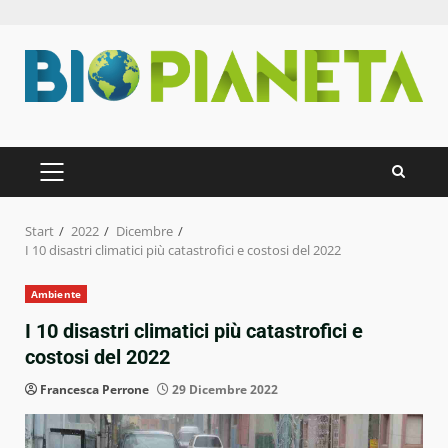
Zum
Inhalt
springen
PRIMÄRES
MENÜ
Start
2022
Dicembre
I 10 disastri climatici più catastrofici e costosi del 2022
Ambiente
I 10 disastri climatici più catastrofici e
costosi del 2022
Francesca Perrone
29 Dicembre 2022