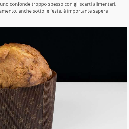
cuno confonde troppo spesso con gli scarti alimentari.
namento, anche sotto le feste, è importante sapere