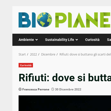
Zum
Inhalt
springen
Ambiente
Sustainability Life
Curiosità
Sa
Start
2022
Dicembre
Rifiuti: dove si buttano gli scarti del
Curiosità
Rifiuti: dove si butt
Francesca Perrone
30 Dicembre 2022