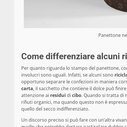
Panettone ne
Come differenziare alcuni rif
Per quanto riguarda lo stampo del panettone, com
involucri sono uguali. Infatti, se alcuni sono
ricicl
opportuno separare le confezioni in maniera corre
carta
, il sacchetto che contiene il dolce può finire
attenzione ai
residui
di
cibo
. Quando si tratta di
rifiuti organici, ma quando questo non è espressa
quello del secco indifferenziato.
Un discorso preciso si può fare con un’altra vivan
quello che potrebbe destare particolare dubbio son