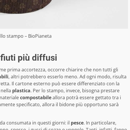
llo stampo – BioPianeta
iuti più diffusi
e prima accortezza, occorre chiarire che non tutti gli
abili
, altri potrebbero esserlo meno. Ad ogni modo, risulta
tta. Il cartone esterno può essere differenziato con la
 nella
plastica
. Per lo stampo, invece, bisogna prestare
 materiale
compostabile
allora potrà essere gettato tra i
mente specificato, allora il bidone più opportuno sarà
da consumata in questi giorni: il
pesce
. In particolare,
o, spesso, i gusci di cozze o vongole. Tanti, infatti, fanno