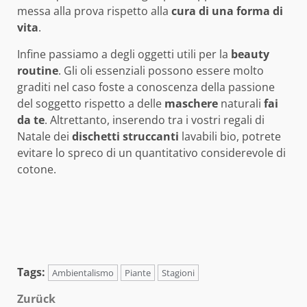
messa alla prova rispetto alla
cura di una forma di
vita
.
Infine passiamo a degli oggetti utili per la
beauty
routine
. Gli oli essenziali possono essere molto
graditi nel caso foste a conoscenza della passione
del soggetto rispetto a delle
maschere
naturali
fai
da te
. Altrettanto, inserendo tra i vostri regali di
Natale dei
dischetti struccanti
lavabili bio, potrete
evitare lo spreco di un quantitativo considerevole di
cotone.
Tags:
Ambientalismo
Piante
Stagioni
Beitragsnavigation
Zurück