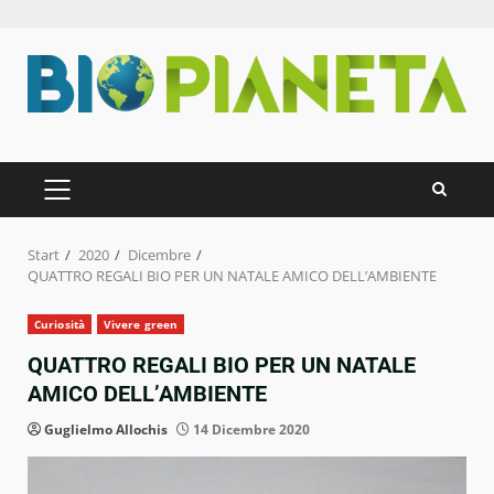
Zum
Inhalt
springen
PRIMÄRES
MENÜ
Start
2020
Dicembre
QUATTRO REGALI BIO PER UN NATALE AMICO DELL’AMBIENTE
Curiosità
Vivere green
QUATTRO REGALI BIO PER UN NATALE
AMICO DELL’AMBIENTE
Guglielmo Allochis
14 Dicembre 2020