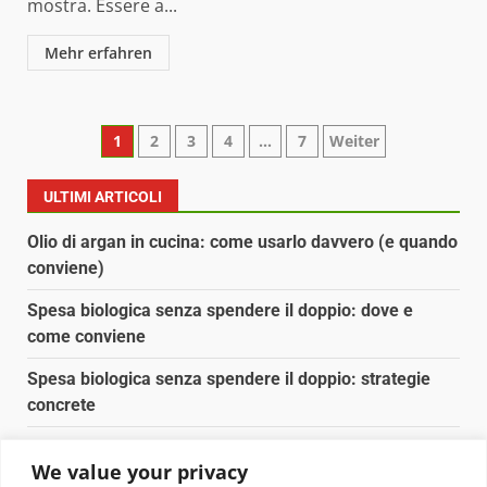
mostra. Essere a...
Mehr erfahren
Paginazione
1
2
3
4
…
7
Weiter
degli
ULTIMI ARTICOLI
articoli
Olio di argan in cucina: come usarlo davvero (e quando
conviene)
Spesa biologica senza spendere il doppio: dove e
come conviene
Spesa biologica senza spendere il doppio: strategie
concrete
Orto domestico per principianti: cosa coltivare in 2 mq
We value your privacy