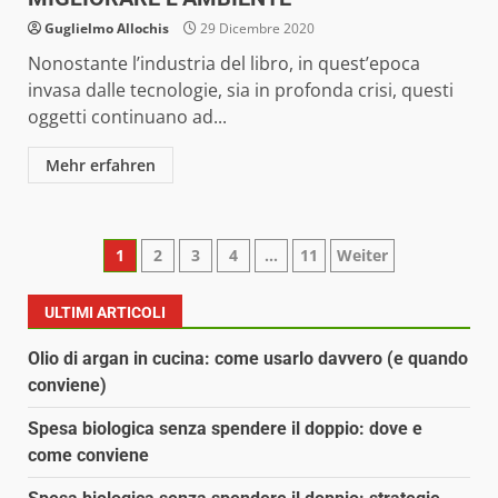
Guglielmo Allochis
29 Dicembre 2020
Nonostante l’industria del libro, in quest’epoca
invasa dalle tecnologie, sia in profonda crisi, questi
oggetti continuano ad...
Mehr erfahren
Paginazione
1
2
3
4
…
11
Weiter
degli
ULTIMI ARTICOLI
articoli
Olio di argan in cucina: come usarlo davvero (e quando
conviene)
Spesa biologica senza spendere il doppio: dove e
come conviene