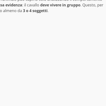
ssa
evidenza
: il cavallo
deve vivere in gruppo
. Questo, per
to almeno da
3 o 4 soggetti
.