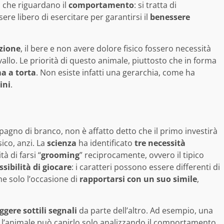
à che riguardano il
comportamento
: si tratta di
ere libero di esercitare per garantirsi il
benessere
zione
, il bere e non avere dolore fisico fossero necessità
avallo. Le priorità di questo animale, piuttosto che in forma
a a torta
. Non esiste infatti una gerarchia, come ha
ini
.
agno di branco, non è affatto detto che il primo investirà
ico, anzi. La
scienza
ha identificato
tre necessità
tà di farsi “
grooming
” reciprocamente, ovvero il tipico
ssibilità di giocare
: i caratteri possono essere differenti di
e solo l’occasione di
rapportarsi con un suo simile
,
ggere sottili segnali
da parte dell’altro. Ad esempio, una
 l’animale può capirlo solo analizzando il comportamento