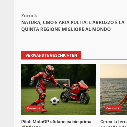
Beitragsnavigation
Zurück
NATURA, CIBO E ARIA PULITA: L’ABRUZZO È LA
QUINTA REGIONE MIGLIORE AL MONDO
VERWANDTE GESCHICHTEN
Curiosità
Curiosità
Piloti MotoGP sfidano calcio prima
Cerco la terr