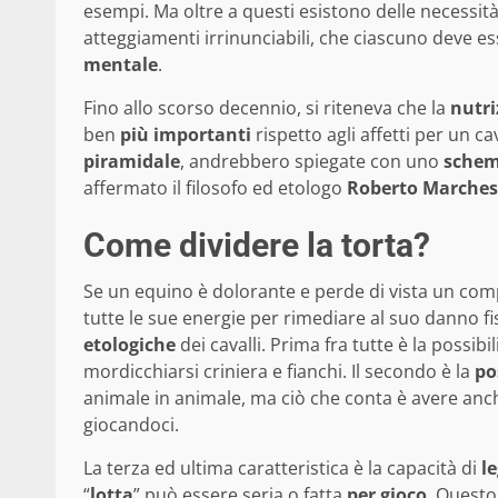
esempi. Ma oltre a questi esistono delle necessit
atteggiamenti irrinunciabili, che ciascuno deve ess
mentale
.
Fino allo scorso decennio, si riteneva che la
nutri
ben
più
importanti
rispetto agli affetti per un c
piramidale
, andrebbero spiegate con uno
schem
affermato il filosofo ed etologo
Roberto
Marches
Come dividere la torta?
Se un equino è dolorante e perde di vista un comp
tutte le sue energie per rimediare al suo danno fis
etologiche
dei cavalli. Prima fra tutte è la possibili
mordicchiarsi criniera e fianchi. Il secondo è la
po
animale in animale, ma ciò che conta è avere anch
giocandoci.
La terza ed ultima caratteristica è la capacità di
le
“
lotta
” può essere seria o fatta
per gioco
. Questo