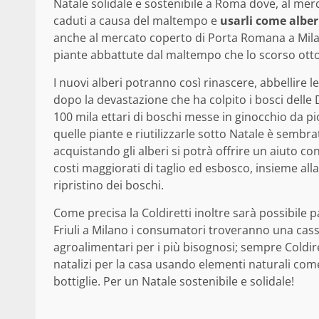
Natale solidale e sostenibile a Roma dove, al me
caduti a causa del maltempo e
usarli come alber
anche al mercato coperto di Porta Romana a Mila
piante abbattute dal maltempo che lo scorso ottobr
I nuovi alberi potranno così rinascere, abbellire l
dopo la devastazione che ha colpito i bosci delle 
100 mila ettari di boschi messe in ginocchio da pio
quelle piante e riutilizzarle sotto Natale è sembra
acquistando gli alberi si potrà offrire un aiuto c
costi maggiorati di taglio ed esbosco, insieme alla 
ripristino dei boschi.
Come precisa la Coldiretti inoltre sarà possibile p
Friuli a Milano i consumatori troveranno una cass
agroalimentari per i più bisognosi; sempre Coldi
natalizi per la casa usando elementi naturali come
bottiglie. Per un Natale sostenibile e solidale!