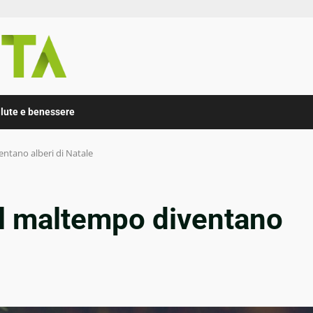
lute e benessere
ventano alberi di Natale
dal maltempo diventano