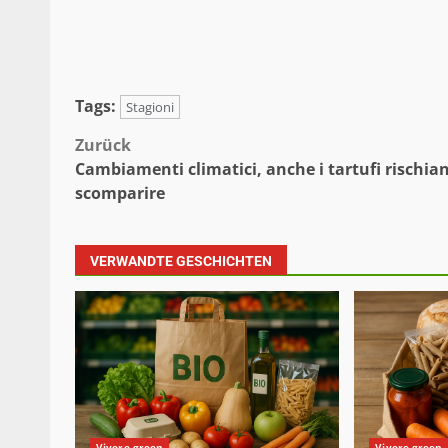
Tags:
Stagioni
Beitragsnavigation
Zurück
Cambiamenti climatici, anche i tartufi rischian
scomparire
VERWANDTE GESCHICHTEN
Vivere green
Vivere green