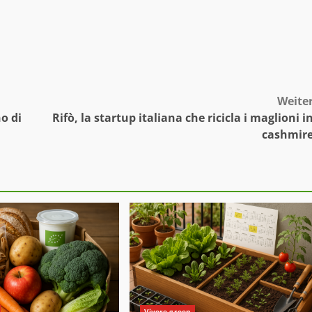
Weite
o di
Rifò, la startup italiana che ricicla i maglioni i
cashmir
Vivere green