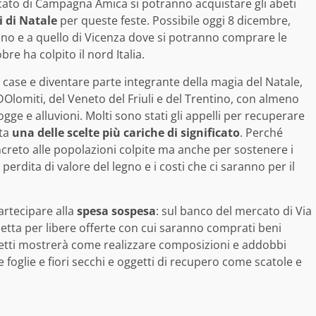
rcato di Campagna Amica si potranno acquistare gli abeti
i di Natale
per queste feste. Possibile oggi 8 dicembre,
no e a quello di Vicenza dove si potranno comprare le
e ha colpito il nord Italia.
e case e diventare parte integrante della magia del Natale,
DOlomiti, del Veneto del Friuli e del Trentino, con almeno
gge e alluvioni. Molti sono stati gli appelli per recuperare
ta
una delle scelte più cariche di significato
. Perché
oncreto alle popolazioni colpite ma anche per sostenere i
perdita di valore del legno e i costi che ci saranno per il
artecipare alla
spesa sospesa
: sul banco del mercato di Via
etta per libere offerte con cui saranno comprati beni
retti mostrerà come realizzare composizioni e addobbi
 foglie e fiori secchi e oggetti di recupero come scatole e