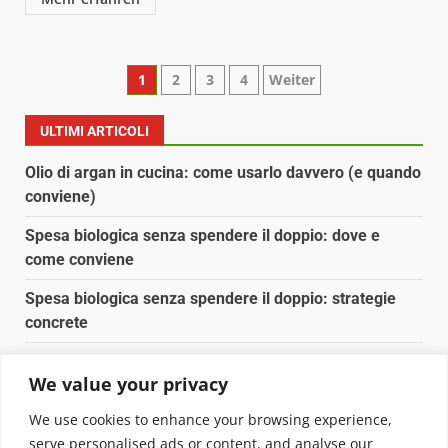
Paginazione
1
2
3
4
Weiter
degli
ULTIMI ARTICOLI
articoli
Olio di argan in cucina: come usarlo davvero (e quando
conviene)
Spesa biologica senza spendere il doppio: dove e
come conviene
Spesa biologica senza spendere il doppio: strategie
concrete
Orto domestico per principianti: cosa coltivare in 2 mq
We value your privacy
Pulizia naturale della casa: 3 ingredienti che
We use cookies to enhance your browsing experience,
sostituiscono 10 prodotti chimici
serve personalised ads or content, and analyse our