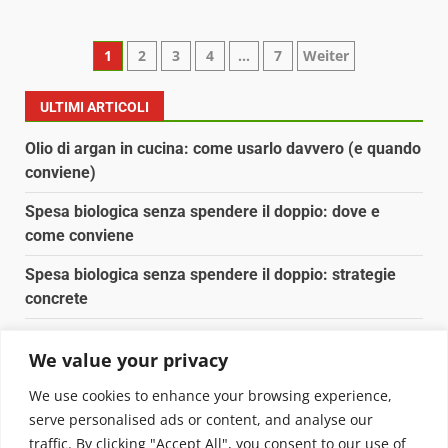
Paginazione
1
2
3
4
…
7
Weiter
degli
ULTIMI ARTICOLI
articoli
Olio di argan in cucina: come usarlo davvero (e quando
conviene)
Spesa biologica senza spendere il doppio: dove e
come conviene
Spesa biologica senza spendere il doppio: strategie
concrete
Orto domestico per principianti: cosa coltivare in 2 mq
We value your privacy
Pulizia naturale della casa: 3 ingredienti che
We use cookies to enhance your browsing experience,
sostituiscono 10 prodotti chimici
serve personalised ads or content, and analyse our
traffic. By clicking "Accept All", you consent to our use of