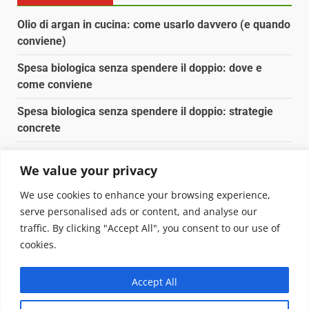
Olio di argan in cucina: come usarlo davvero (e quando
conviene)
Spesa biologica senza spendere il doppio: dove e
come conviene
Spesa biologica senza spendere il doppio: strategie
concrete
Orto domestico per principianti: cosa coltivare in 2 mq
We value your privacy
Pulizia naturale della casa: 3 ingredienti che
We use cookies to enhance your browsing experience,
sostituiscono 10 prodotti chimici
serve personalised ads or content, and analyse our
traffic. By clicking "Accept All", you consent to our use of
Copyright © 2025 Biopianeta.it proprietà di Jws Media
cookies.
Srl - Via Cavour 310 - 00184 Roma - P.Iva 17132921002
Questo blog non è una testata giornalistica, in quanto
Accept All
viene aggiornato senza alcuna periodicità. Non può
pertanto considerarsi un prodotto editoriale ai sensi