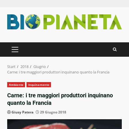
Zum
Inhalt
springen
PRIMÄRES
MENÜ
Start
2018
Giugno
Carne: i tre maggiori produttori inquinano quanto la Francia
Ambiente
Inquinamento
Carne: i tre maggiori produttori inquinano
quanto la Francia
Giusy Patera
29 Giugno 2018