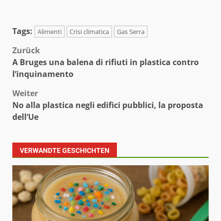
Tags:
Alimenti
Crisi climatica
Gas Serra
Beitragsnavigation
Zurück
A Bruges una balena di rifiuti in plastica contro
l’inquinamento
Weiter
No alla plastica negli edifici pubblici, la proposta
dell’Ue
VERWANDTE GESCHICHTEN