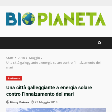
Zum
Inhalt
springen
PRIMÄRES
MENÜ
Start
2018
Maggio
Una città galleggiante a energia solare contro l’innalzamento dei
mari
Ambiente
Una città galleggiante a energia solare
contro l’innalzamento dei mari
Giusy Patera
23 Maggio 2018