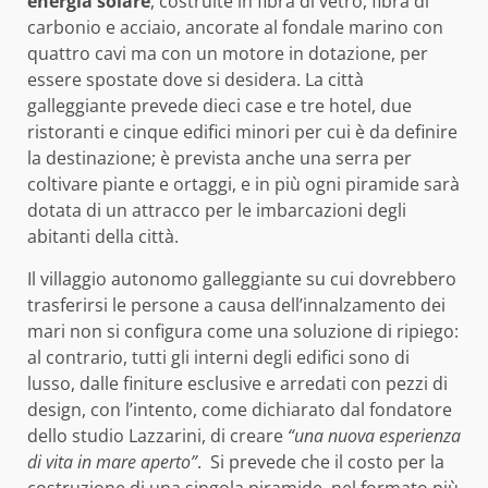
energia solare
, costruite in fibra di vetro, fibra di
carbonio e acciaio, ancorate al fondale marino con
quattro cavi ma con un motore in dotazione, per
essere spostate dove si desidera. La città
galleggiante prevede dieci case e tre hotel, due
ristoranti e cinque edifici minori per cui è da definire
la destinazione; è prevista anche una serra per
coltivare piante e ortaggi, e in più ogni piramide sarà
dotata di un attracco per le imbarcazioni degli
abitanti della città.
Il villaggio autonomo galleggiante su cui dovrebbero
trasferirsi le persone a causa dell’innalzamento dei
mari non si configura come una soluzione di ripiego:
al contrario, tutti gli interni degli edifici sono di
lusso, dalle finiture esclusive e arredati con pezzi di
design, con l’intento, come dichiarato dal fondatore
dello studio Lazzarini, di creare
“una nuova esperienza
di vita in mare aperto”
. Si prevede che il costo per la
costruzione di una singola piramide, nel formato più