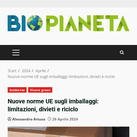
Zum
Inhalt
springen
PRIMÄRES
MENÜ
Start
2024
Aprile
Nuove norme UE sugli imballaggi: limitazioni, divieti e riciclo
Ambiente
Vivere green
Nuove norme UE sugli imballaggi:
limitazioni, divieti e riciclo
Alessandro Artuso
26 Aprile 2024