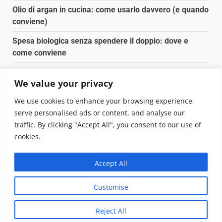
Olio di argan in cucina: come usarlo davvero (e quando
conviene)
Spesa biologica senza spendere il doppio: dove e
come conviene
Spesa biologica senza spendere il doppio: strategie
We value your privacy
concrete
We use cookies to enhance your browsing experience,
Orto domestico per principianti: cosa coltivare in 2 mq
serve personalised ads or content, and analyse our
traffic. By clicking "Accept All", you consent to our use of
Copyright © 2025 Biopianeta.it proprietà di Jws Media
cookies.
Srl - Via Cavour 310 - 00184 Roma - P.Iva 17132921002
Questo blog non è una testata giornalistica, in quanto
Accept All
viene aggiornato senza alcuna periodicità. Non può
pertanto considerarsi un prodotto editoriale ai sensi
Customise
della legge n. 62 del 07.03.2001
|
DarkNews
von AF
themes.
Reject All