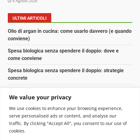
4 Agosto 2026
ULTIMI ARTICOLI
Olio di argan in cucina: come usarlo davvero (e quando
conviene)
Spesa biologica senza spendere il doppio: dove e
come conviene
Spesa biologica senza spendere il doppio: strategie
concrete
Orto domestico per principianti: cosa coltivare in 2 mq
We value your privacy
Pulizia naturale della casa: 3 ingredienti che
We use cookies to enhance your browsing experience,
sostituiscono 10 prodotti chimici
serve personalised ads or content, and analyse our
traffic. By clicking "Accept All", you consent to our use of
Copyright © 2025 Biopianeta.it proprietà di Jws Media
cookies.
Srl - Via Cavour 310 - 00184 Roma - P.Iva 17132921002