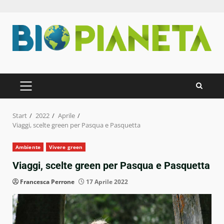
Zum
Inhalt
springen
PRIMÄRES
MENÜ
Start
2022
Aprile
Viaggi, scelte green per Pasqua e Pasquetta
Ambiente
Vivere green
Viaggi, scelte green per Pasqua e Pasquetta
Francesca Perrone
17 Aprile 2022