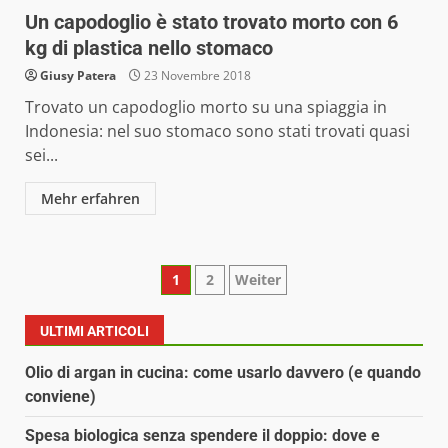
Un capodoglio è stato trovato morto con 6
kg di plastica nello stomaco
Giusy Patera
23 Novembre 2018
Trovato un capodoglio morto su una spiaggia in
Indonesia: nel suo stomaco sono stati trovati quasi
sei...
Mehr erfahren
Paginazione
1
2
Weiter
degli
ULTIMI ARTICOLI
articoli
Olio di argan in cucina: come usarlo davvero (e quando
conviene)
Spesa biologica senza spendere il doppio: dove e