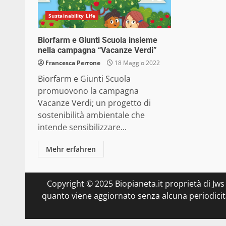
Sustainability Life
Biorfarm e Giunti Scuola insieme
nella campagna “Vacanze Verdi”
Francesca Perrone
18 Maggio 2022
Biorfarm e Giunti Scuola
promuovono la campagna
Vacanze Verdi; un progetto di
sostenibilità ambientale che
intende sensibilizzare...
Mehr erfahren
Copyright © 2025 Biopianeta.it proprietà di Jws
quanto viene aggiornato senza alcuna periodicità