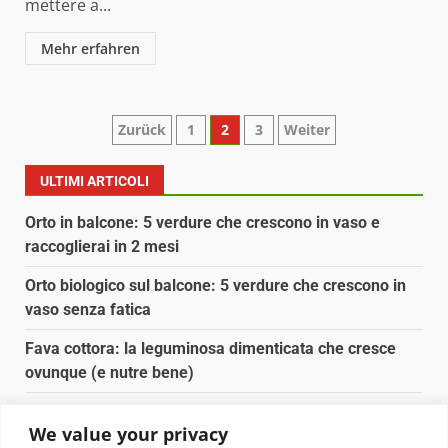
mettere a...
Mehr erfahren
Paginazione
Zurück
1
2
3
Weiter
degli
ULTIMI ARTICOLI
articoli
Orto in balcone: 5 verdure che crescono in vaso e
raccoglierai in 2 mesi
Orto biologico sul balcone: 5 verdure che crescono in
vaso senza fatica
Fava cottora: la leguminosa dimenticata che cresce
ovunque (e nutre bene)
Orto e giardino: calendario di semina agosto-
We value your privacy
settembre 2026