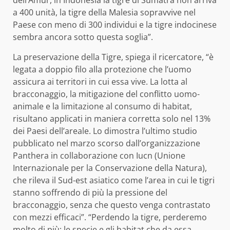
dell’Amur, in Indonesia la tigre di Sumatra non arriva
a 400 unità, la tigre della Malesia sopravvive nel
Paese con meno di 300 individui e la tigre indocinese
sembra ancora sotto questa soglia”.
La preservazione della Tigre, spiega il ricercatore, “è
legata a doppio filo alla protezione che l’uomo
assicura ai territori in cui essa vive. La lotta al
bracconaggio, la mitigazione del conflitto uomo-
animale e la limitazione al consumo di habitat,
risultano applicati in maniera corretta solo nel 13%
dei Paesi dell’areale. Lo dimostra l’ultimo studio
pubblicato nel marzo scorso dall’organizzazione
Panthera in collaborazione con Iucn (Unione
Internazionale per la Conservazione della Natura),
che rileva il Sud-est asiatico come l’area in cui le tigri
stanno soffrendo di più la pressione del
bracconaggio, senza che questo venga contrastato
con mezzi efficaci”. “Perdendo la tigre, perderemo
molto di più: le specie e gli habitat che da essa