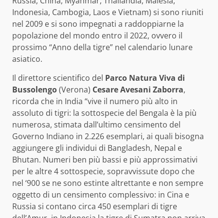
Russia, China, Myanmar, Thailandia, Malesia,
Indonesia, Cambogia, Laos e Vietnam) si sono riuniti
nel 2009 e si sono impegnati a raddoppiarne la
popolazione del mondo entro il 2022, ovvero il
prossimo “Anno della tigre” nel calendario lunare
asiatico.
Il direttore scientifico del
Parco Natura Viva di
Bussolengo
(Verona)
Cesare Avesani Zaborra
,
ricorda che in India “vive il numero più alto in
assoluto di tigri: la sottospecie del Bengala è la più
numerosa, stimata dall’ultimo censimento del
Governo Indiano in 2.226 esemplari, ai quali bisogna
aggiungere gli individui di Bangladesh, Nepal e
Bhutan. Numeri ben più bassi e più approssimativi
per le altre 4 sottospecie, sopravvissute dopo che
nel ‘900 se ne sono estinte altrettante e non sempre
oggetto di un censimento complessivo: in Cina e
Russia si contano circa 450 esemplari di tigre