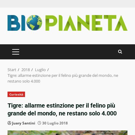
Zum
Inhalt
springen
PRIMÄRES
MENÜ
Start
2018
Luglio
Tigre: allarme estinzione per il felino più grande del mondo, ne
restano solo 4.000
Curiosità
Tigre: allarme estinzione per il felino più
grande del mondo, ne restano solo 4.000
Juary Santini
30 Luglio 2018