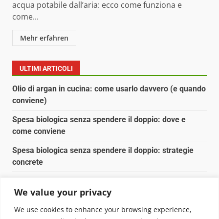
acqua potabile dall’aria: ecco come funziona e
come...
Mehr erfahren
ULTIMI ARTICOLI
Olio di argan in cucina: come usarlo davvero (e quando
conviene)
Spesa biologica senza spendere il doppio: dove e
come conviene
Spesa biologica senza spendere il doppio: strategie
concrete
Orto domestico per principianti: cosa coltivare in 2 mq
We value your privacy
Pulizia naturale della casa: 3 ingredienti che
We use cookies to enhance your browsing experience,
sostituiscono 10 prodotti chimici