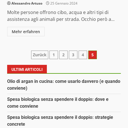
Alessandro Artuso
25 Gennaio 2024
Molte persone offrono cibo, acqua e altri tipi di
assistenza agli animali per strada. Occhio però a...
Mehr erfahren
Paginazione
Zurück
1
2
3
4
5
degli
ULTIMI ARTICOLI
articoli
Olio di argan in cucina: come usarlo davvero (e quando
conviene)
Spesa biologica senza spendere il doppio: dove e
come conviene
Spesa biologica senza spendere il doppio: strategie
concrete