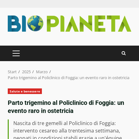
Zum
Inhalt
springen
PRIMÄRES
MENÜ
Start
2025
Marzo
Parto trigemino al Policlinico di Foggia: un evento raro in ostetricia
Salute e benessere
Parto trigemino al Policlinico di Foggia: un
evento raro in ostetricia
Nascita di tre gemelli al Policlinico di Foggia:
intervento cesareo alla trentesima settimana,
neonati in condizioni stabili grazie a un'équipe