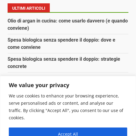
ULTIMI ARTICOLI
Olio di argan in cucina: come usarlo davvero (e quando
conviene)
Spesa biologica senza spendere il doppio: dove e
come conviene
Spesa biologica senza spendere il doppio: strategie
concrete
Orto domestico per principianti: cosa coltivare in 2 mq
We value your privacy
Pulizia naturale della casa: 3 ingredienti che
We use cookies to enhance your browsing experience,
sostituiscono 10 prodotti chimici
serve personalised ads or content, and analyse our
traffic. By clicking "Accept All", you consent to our use of
Copyright © 2025 Biopianeta.it proprietà di Jws Media
cookies.
Srl - Via Cavour 310 - 00184 Roma - P.Iva 17132921002
Questo blog non è una testata giornalistica, in quanto
Accept All