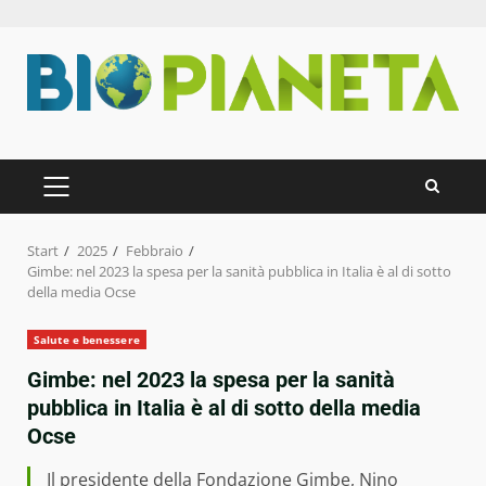
Zum
Inhalt
springen
PRIMÄRES
MENÜ
Start
2025
Febbraio
Gimbe: nel 2023 la spesa per la sanità pubblica in Italia è al di sotto
della media Ocse
Salute e benessere
Gimbe: nel 2023 la spesa per la sanità
pubblica in Italia è al di sotto della media
Ocse
Il presidente della Fondazione Gimbe, Nino