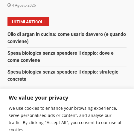
4 Agosto 2026
ULTIMI ARTICOLI
Olio di argan in cucina: come usarlo davvero (e quando
conviene)
Spesa biologica senza spendere il doppio: dove e
come conviene
Spesa biologica senza spendere il doppio: strategie
concrete
Orto domestico per principianti: cosa coltivare in 2 mq
We value your privacy
Pulizia naturale della casa: 3 ingredienti che
We use cookies to enhance your browsing experience,
sostituiscono 10 prodotti chimici
serve personalised ads or content, and analyse our
traffic. By clicking "Accept All", you consent to our use of
Copyright © 2025 Biopianeta.it proprietà di Jws Media
cookies.