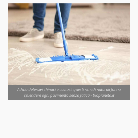
Addio detersivi chimici e costosi: questi rimedi naturali fanno
splendere ogni pavimento senza fatica - biopianeta.it