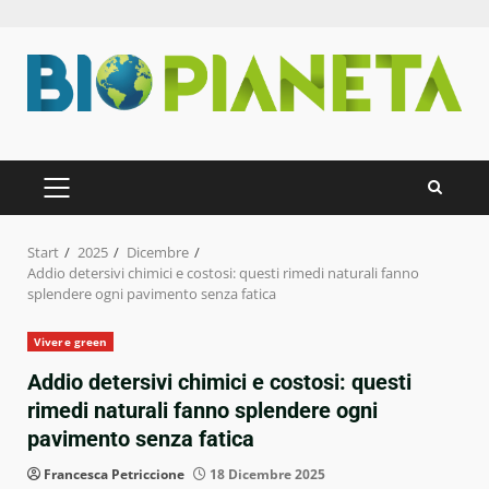
Zum
Inhalt
springen
PRIMÄRES
MENÜ
Start
2025
Dicembre
Addio detersivi chimici e costosi: questi rimedi naturali fanno
splendere ogni pavimento senza fatica
Vivere green
Addio detersivi chimici e costosi: questi
rimedi naturali fanno splendere ogni
pavimento senza fatica
Francesca Petriccione
18 Dicembre 2025