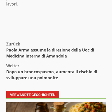
lavori.
Beitragsnavigation
Zurück
Paola Arma assume la direzione della Uoc di
Medicina Interna di Amandola
Weiter
Dopo un broncospasmo, aumenta il rischio di
sviluppare una polmonite
VERWANDTE GESCHICHTEN