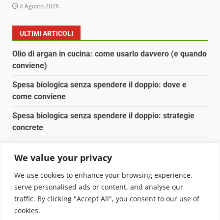
4 Agosto 2026
ULTIMI ARTICOLI
Olio di argan in cucina: come usarlo davvero (e quando
conviene)
Spesa biologica senza spendere il doppio: dove e
come conviene
Spesa biologica senza spendere il doppio: strategie
concrete
Orto domestico per principianti: cosa coltivare in 2 mq
We value your privacy
Pulizia naturale della casa: 3 ingredienti che
We use cookies to enhance your browsing experience,
sostituiscono 10 prodotti chimici
serve personalised ads or content, and analyse our
traffic. By clicking "Accept All", you consent to our use of
Copyright © 2025 Biopianeta.it proprietà di Jws Media
cookies.
Srl - Via Cavour 310 - 00184 Roma - P.Iva 17132921002