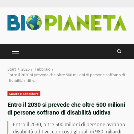
Zum
Inhalt
springen
PRIMÄRES
MENÜ
Start
2025
Febbraio
Entro il 2030 si prevede che oltre 500 milioni di persone soffrano di
disabilità uditiva
Salute e benessere
Entro il 2030 si prevede che oltre 500 milioni
di persone soffrano di disabilità uditiva
Entro il 2030, oltre 500 milioni di persone avranno
disabilità uditive, con costi globali di 980 miliardi