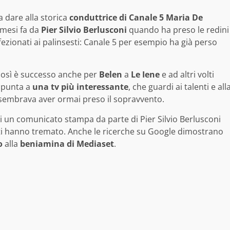
 dare alla storica
conduttrice di Canale 5 Maria De
 mesi fa da
Pier Silvio Berlusconi
quando ha preso le redini
ezionati ai palinsesti: Canale 5 per esempio ha già perso
 così è successo anche per
Belen
a
Le Iene
e ad altri volti
 punta a
una tv più interessante
, che guardi ai talenti e all
embrava aver ormai preso il sopravvento.
 di un comunicato stampa da parte di Pier Silvio Berlusconi
lti hanno tremato. Anche le ricerche su Google dimostrano
o
alla
beniamina di Mediaset
.