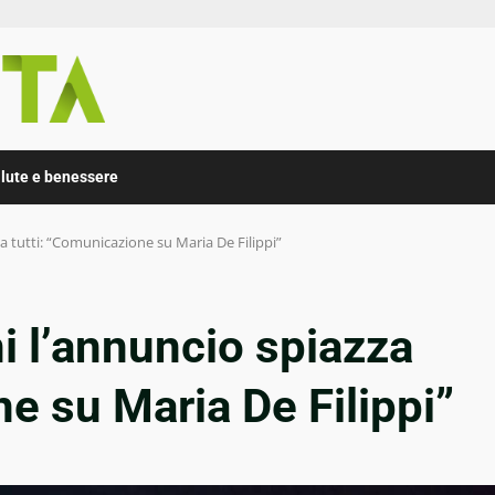
lute e benessere
za tutti: “Comunicazione su Maria De Filippi”
ni l’annuncio spiazza
ne su Maria De Filippi”