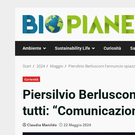
Zum
Inhalt
springen
Ambiente
Sustainability Life
Curiosità
Sa
Start
2024
Maggio
Piersilvio Berlusconi l’annuncio spiaz
Curiosità
Piersilvio Berlusco
tutti: “Comunicazio
Claudia Manildo
22 Maggio 2024