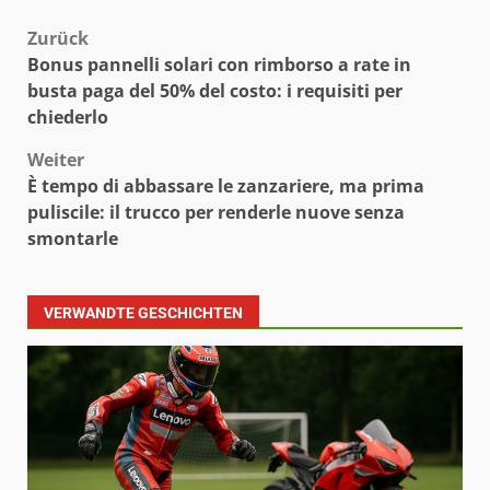
Beitragsnavigation
Zurück
Bonus pannelli solari con rimborso a rate in
busta paga del 50% del costo: i requisiti per
chiederlo
Weiter
È tempo di abbassare le zanzariere, ma prima
puliscile: il trucco per renderle nuove senza
smontarle
VERWANDTE GESCHICHTEN