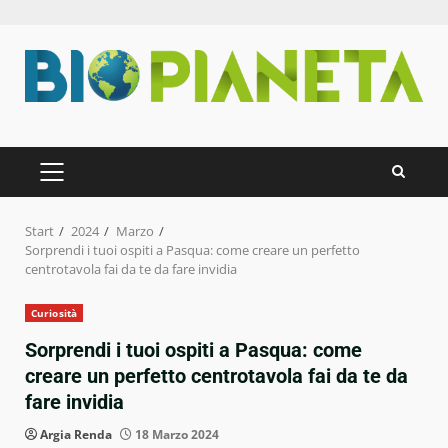
Zum
Inhalt
springen
PRIMÄRES
MENÜ
Start
2024
Marzo
Sorprendi i tuoi ospiti a Pasqua: come creare un perfetto
centrotavola fai da te da fare invidia
Curiosità
Sorprendi i tuoi ospiti a Pasqua: come
creare un perfetto centrotavola fai da te da
fare invidia
Argia Renda
18 Marzo 2024