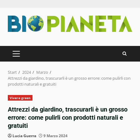
Zum
Inhalt
springen
PRIMÄRES
MENÜ
Start
2024
Marzo
Attrezzi da giardino, trascurarli è un grosso errore: come pulirli con
prodotti naturali e gratuiti
Vivere green
Attrezzi da giardino, trascurarli è un grosso
errore: come pulirli con prodotti naturali e
gratuiti
Lucia Guerra
9 Marzo 2024