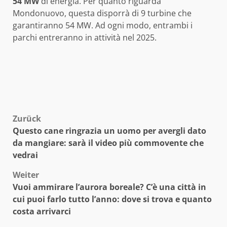
54 MW
di energia. Per quanto riguarda
Mondonuovo, questa disporrà di 9 turbine che
garantiranno 54 MW. Ad ogni modo, entrambi i
parchi entreranno in attività nel 2025.
Beitragsnavigation
Zurück
Questo cane ringrazia un uomo per avergli dato
da mangiare: sarà il video più commovente che
vedrai
Weiter
Vuoi ammirare l’aurora boreale? C’è una città in
cui puoi farlo tutto l’anno: dove si trova e quanto
costa arrivarci