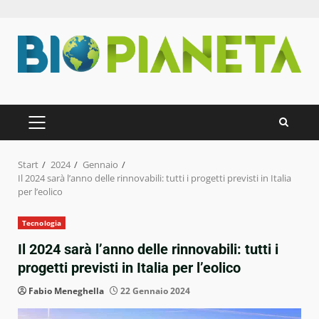
Zum
Inhalt
springen
PRIMÄRES
MENÜ
Start
2024
Gennaio
Il 2024 sarà l’anno delle rinnovabili: tutti i progetti previsti in Italia
per l’eolico
Tecnologia
Il 2024 sarà l’anno delle rinnovabili: tutti i
progetti previsti in Italia per l’eolico
Fabio Meneghella
22 Gennaio 2024