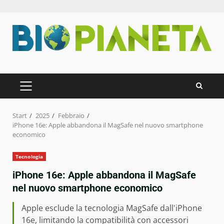
Zum
Inhalt
springen
PRIMÄRES
MENÜ
Start
2025
Febbraio
iPhone 16e: Apple abbandona il MagSafe nel nuovo smartphone
economico
Tecnologia
iPhone 16e: Apple abbandona il MagSafe
nel nuovo smartphone economico
Apple esclude la tecnologia MagSafe dall'iPhone
16e, limitando la compatibilità con accessori