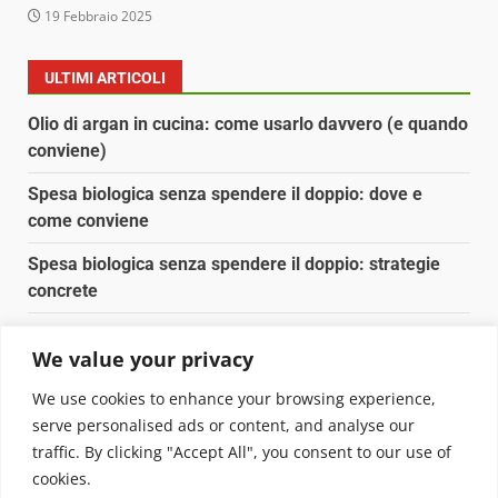
19 Febbraio 2025
ULTIMI ARTICOLI
Olio di argan in cucina: come usarlo davvero (e quando
conviene)
Spesa biologica senza spendere il doppio: dove e
come conviene
Spesa biologica senza spendere il doppio: strategie
concrete
Orto domestico per principianti: cosa coltivare in 2 mq
We value your privacy
Pulizia naturale della casa: 3 ingredienti che
We use cookies to enhance your browsing experience,
sostituiscono 10 prodotti chimici
serve personalised ads or content, and analyse our
traffic. By clicking "Accept All", you consent to our use of
Copyright © 2025 Biopianeta.it proprietà di Jws Media
cookies.
Srl - Via Cavour 310 - 00184 Roma - P.Iva 17132921002