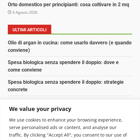
Orto domestico per principianti: cosa coltivare in 2 mq
4 Agosto 2026
ULTIMI ARTICOLI
Olio di argan in cucina: come usarlo davvero (e quando
conviene)
Spesa biologica senza spendere il doppio: dove e
come conviene
Spesa biologica senza spendere il doppio: strategie
concrete
Orto domestico per principianti: cosa coltivare in 2 mq
We value your privacy
Pulizia naturale della casa: 3 ingredienti che
We use cookies to enhance your browsing experience,
sostituiscono 10 prodotti chimici
serve personalised ads or content, and analyse our
traffic. By clicking "Accept All", you consent to our use of
Copyright © 2025 Biopianeta.it proprietà di Jws Media