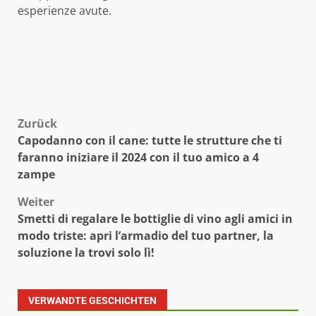
esperienze avute.
Beitragsnavigation
Zurück
Capodanno con il cane: tutte le strutture che ti
faranno iniziare il 2024 con il tuo amico a 4
zampe
Weiter
Smetti di regalare le bottiglie di vino agli amici in
modo triste: apri l’armadio del tuo partner, la
soluzione la trovi solo lì!
VERWANDTE GESCHICHTEN