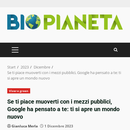
Zum
Inhalt
springen
PRIMÄRES
MENÜ
Start
2023
Dicembre
Se ti piace muoverti con i mezzi pubblici, Google ha pensato a te: ti
si apre un mondo nuovo
Vivere green
Se ti piace muoverti con i mezzi pubblici,
Google ha pensato a te: ti si apre un mondo
nuovo
Gianluca Merla
1 Dicembre 2023