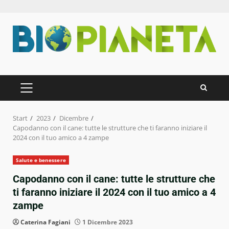
Zum
Inhalt
springen
PRIMÄRES
MENÜ
Start
2023
Dicembre
Capodanno con il cane: tutte le strutture che ti faranno iniziare il
2024 con il tuo amico a 4 zampe
Salute e benessere
Capodanno con il cane: tutte le strutture che
ti faranno iniziare il 2024 con il tuo amico a 4
zampe
Caterina Fagiani
1 Dicembre 2023