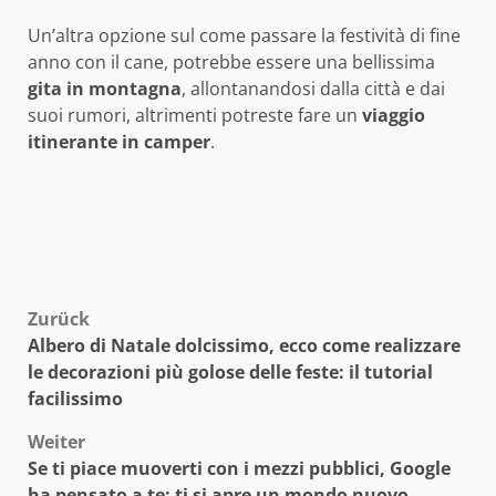
Un’altra opzione sul come passare la festività di fine
anno con il cane, potrebbe essere una bellissima
gita in montagna
, allontanandosi dalla città e dai
suoi rumori, altrimenti potreste fare un
viaggio
itinerante in camper
.
Beitragsnavigation
Zurück
Albero di Natale dolcissimo, ecco come realizzare
le decorazioni più golose delle feste: il tutorial
facilissimo
Weiter
Se ti piace muoverti con i mezzi pubblici, Google
ha pensato a te: ti si apre un mondo nuovo