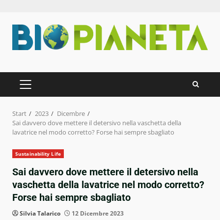
Zum
Inhalt
springen
PRIMÄRES
MENÜ
Start
2023
Dicembre
Sai davvero dove mettere il detersivo nella vaschetta della
lavatrice nel modo corretto? Forse hai sempre sbagliato
Sustainability Life
Sai davvero dove mettere il detersivo nella
vaschetta della lavatrice nel modo corretto?
Forse hai sempre sbagliato
Silvia Talarico
12 Dicembre 2023