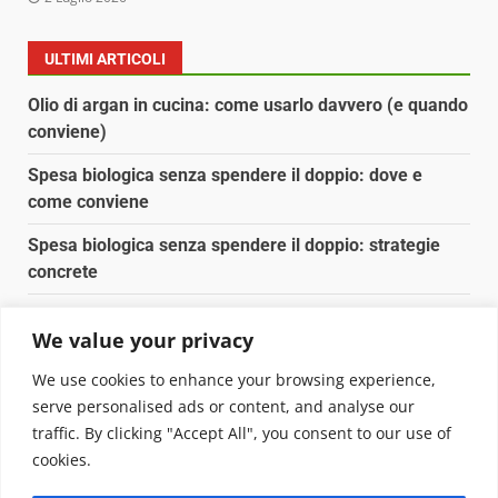
ULTIMI ARTICOLI
Olio di argan in cucina: come usarlo davvero (e quando
conviene)
Spesa biologica senza spendere il doppio: dove e
come conviene
Spesa biologica senza spendere il doppio: strategie
concrete
Orto domestico per principianti: cosa coltivare in 2 mq
We value your privacy
Pulizia naturale della casa: 3 ingredienti che
We use cookies to enhance your browsing experience,
sostituiscono 10 prodotti chimici
serve personalised ads or content, and analyse our
traffic. By clicking "Accept All", you consent to our use of
Copyright © 2025 Biopianeta.it proprietà di Jws Media
cookies.
Srl - Via Cavour 310 - 00184 Roma - P.Iva 17132921002