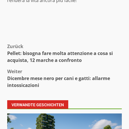
renderà la vita ancora più facile!
Beitragsnavigation
Zurück
Pellet: bisogna fare molta attenzione a cosa si
acquista, 12 marche a confronto
Weiter
Dicembre mese nero per cani e gatti: allarme
intossicazioni
VERWANDTE GESCHICHTEN