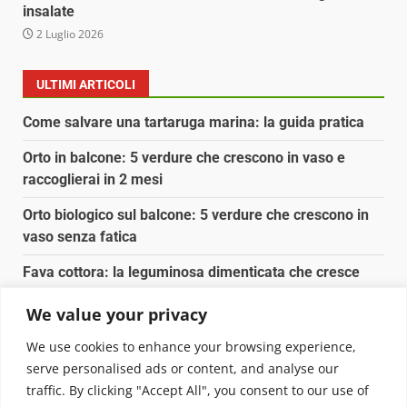
insalate
2 Luglio 2026
ULTIMI ARTICOLI
Come salvare una tartaruga marina: la guida pratica
Orto in balcone: 5 verdure che crescono in vaso e
raccoglierai in 2 mesi
Orto biologico sul balcone: 5 verdure che crescono in
vaso senza fatica
Fava cottora: la leguminosa dimenticata che cresce
ovunque (e nutre bene)
We value your privacy
Orto e giardino: calendario di semina agosto-
We use cookies to enhance your browsing experience,
settembre 2026
serve personalised ads or content, and analyse our
traffic. By clicking "Accept All", you consent to our use of
Copyright © 2025 Biopianeta.it proprietà di Jws Media