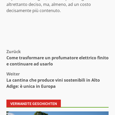
altrettanto deciso, ma, almeno, ad un costo
decisamente più contenuto.
Beitragsnavigation
Zurück
Come trasformare un profumatore elettrico finito
e continuare ad usarlo
Weiter
La cantina che produce vini sostenibili in Alto
Adige: è unica in Europa
VERWANDTE GESCHICHTEN