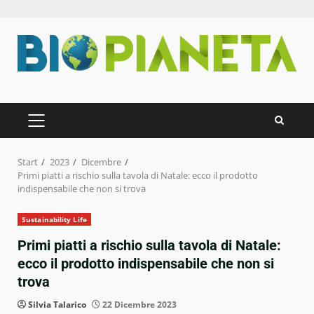
Zum
Inhalt
springen
PRIMÄRES
MENÜ
Start
2023
Dicembre
Primi piatti a rischio sulla tavola di Natale: ecco il prodotto
indispensabile che non si trova
Sustainability Life
Primi piatti a rischio sulla tavola di Natale:
ecco il prodotto indispensabile che non si
trova
Silvia Talarico
22 Dicembre 2023