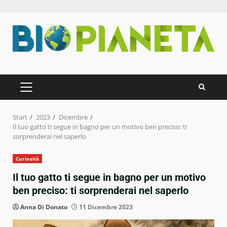
Zum
Inhalt
springen
PRIMÄRES
MENÜ
Start
2023
Dicembre
Il tuo gatto ti segue in bagno per un motivo ben preciso: ti
sorprenderai nel saperlo
Curiosità
Il tuo gatto ti segue in bagno per un motivo
ben preciso: ti sorprenderai nel saperlo
Anna Di Donato
11 Dicembre 2023