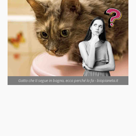
Gatto che ti segue in bagno, ecco perché lo fa - biopianeta.it