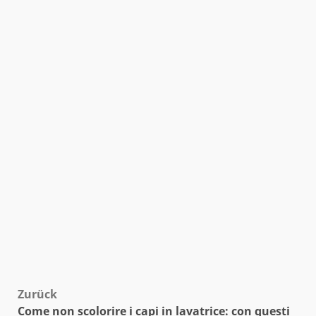
Beitragsnavigation
Zurück
Come non scolorire i capi in lavatrice: con questi