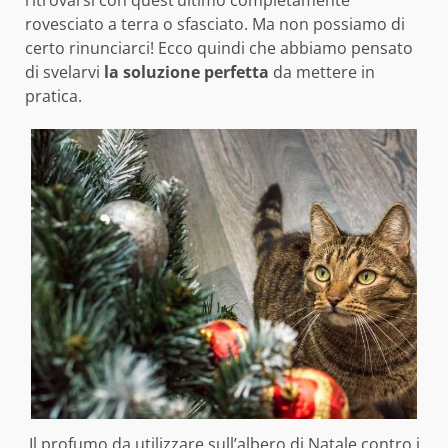
ritrovarsi con quest’ultimo completamente
rovesciato a terra o sfasciato. Ma non possiamo di
certo rinunciarci! Ecco quindi che abbiamo pensato
di svelarvi
la soluzione perfetta
da mettere in
pratica.
Il profumo da utilizzare sull’albero di Natale contro i