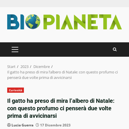
Zum
Inhalt
springen
PRIMÄRES
MENÜ
Start
2023
Dicembre
Il gatto ha preso di mira l’albero di Natale: con questo profumo ci
penserà due volte prima di avvicinarsi
Curiosità
Il gatto ha preso di mira l’albero di Natale:
con questo profumo ci penserà due volte
prima di avvicinarsi
Lucia Guerra
17 Dicembre 2023